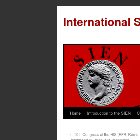
International 
Home
Introduction to the SIEN
C
←
10th Congress of the HIS (EFR, Rome 
Palatine from Tiberius to Vespasian