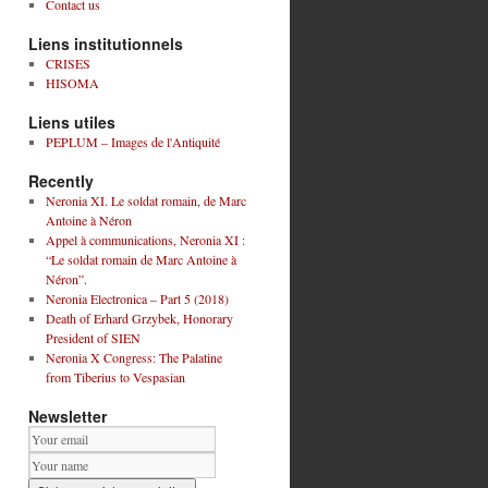
Contact us
Liens institutionnels
CRISES
HISOMA
Liens utiles
PEPLUM – Images de l'Antiquité
Recently
Neronia XI. Le soldat romain, de Marc
Antoine à Néron
Appel à communications, Neronia XI :
“Le soldat romain de Marc Antoine à
Néron”.
Neronia Electronica – Part 5 (2018)
Death of Erhard Grzybek, Honorary
President of SIEN
Neronia X Congress: The Palatine
from Tiberius to Vespasian
Newsletter