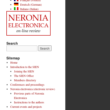
Français
(
French
)
Deutsch
(
German
)
Italiano
(
Italian
)
Search
Sitemap
Home
Introduction to the SIEN
Joining the SIEN
The SIEN Office
Members directory
Conferences and proceedings
Neronia electronica (electronic review)
Previous parts of Neronia
Electronica
Instructions to the authors
Current events and projects