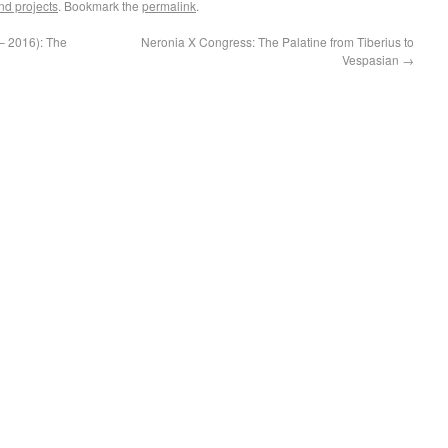
nd projects
. Bookmark the
permalink
.
– 2016): The
Neronia X Congress: The Palatine from Tiberius to
Vespasian
→