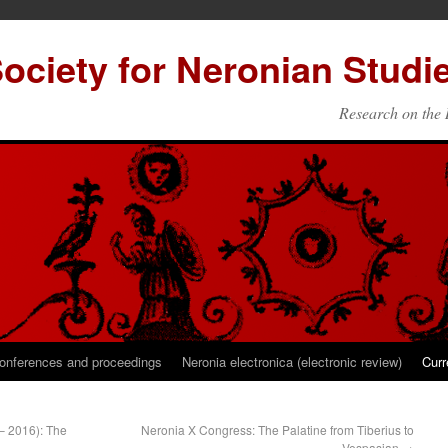
Society for Neronian Studi
Research on the 
onferences and proceedings
Neronia electronica (electronic review)
Curr
– 2016): The
Neronia X Congress: The Palatine from Tiberius to
Vespasian
→