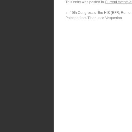
This entry was posted in
Current events a
←
10th Congress of the HIS (EFR, Rome 
Palatine from Tiberius to Vespasian