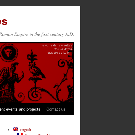
es
Roman Empire in the first century A.D.
ent events and projects
Contact us
English