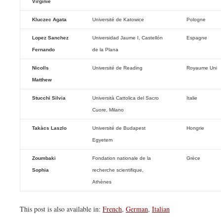
Virginie
Kluczec Agata
Université de Katowice
Pologne
Lopez Sanchez
Universidad Jaume I, Castellón
Espagne
Fernando
de la Plana
Nicolls
Université de Reading
Royaume Uni
Matthew
Stucchi Silvia
Università Cattolica del Sacro
Italie
Cuore, Milano
Takàcs Laszlo
Université de Budapest
Hongrie
Egyetem
Zoumbaki
Fondation nationale de la
Grèce
Sophia
recherche scientifique,
Athènes
This post is also available in:
French
,
German
,
Italian