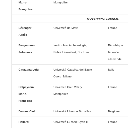
Marie-
Montpellier
Françoise
GOVERNING COUNCIL
Bérenger
Université de Metz
France
Agnès
Bergemann
Institut fuer Archaeologie,
République
Johannes
Ruhr-Universitaet, Bochum
fédérale
allemande
Castagna Luigi
Università Cattolica del Sacro
Italie
Cuore, Milano
Delpeyroux
Université Paul Valéry,
France
Marie-
Montpellier
Françoise
Deroux Carl
Université Libre de Bruxelles
Belgique
Hollard
Université Lumière Lyon II
France