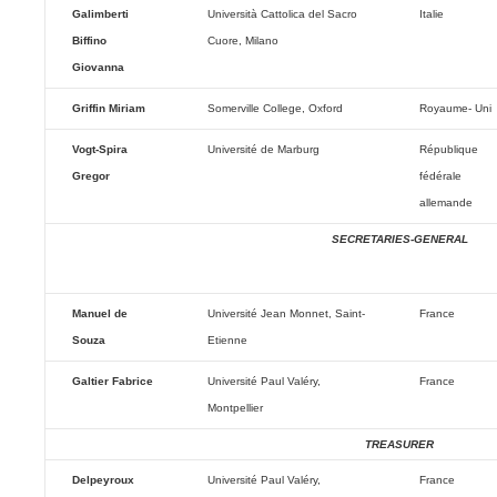
Galimberti
Università Cattolica del Sacro
Italie
Biffino
Cuore, Milano
Giovanna
Griffin Miriam
Somerville College, Oxford
Royaume- Uni
Vogt-Spira
Université de Marburg
République
Gregor
fédérale
allemande
SECRETARIES-GENERAL
Manuel de
Université Jean Monnet, Saint-
France
Souza
Etienne
Galtier Fabrice
Université Paul Valéry,
France
Montpellier
TREASURER
Delpeyroux
Université Paul Valéry,
France