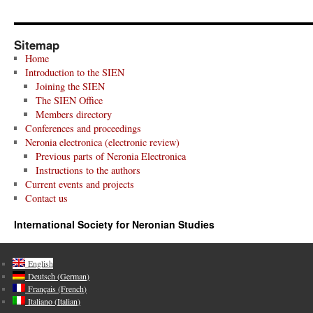
Sitemap
Home
Introduction to the SIEN
Joining the SIEN
The SIEN Office
Members directory
Conferences and proceedings
Neronia electronica (electronic review)
Previous parts of Neronia Electronica
Instructions to the authors
Current events and projects
Contact us
International Society for Neronian Studies
English
Deutsch
(
German
)
Français
(
French
)
Italiano
(
Italian
)