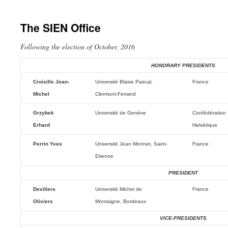
The SIEN Office
Following the election of October, 2016
HONORARY PRESIDENTS
Croisille Jean-
Université Blaise Pascal,
France
Michel
Clermont-Ferrand
Grzybek
Université de Genève
Confédération
Erhard
Helvétique
Perrin Yves
Université Jean Monnet, Saint-
France
Etienne
PRESIDENT
Devillers
Université Michel de
France
Oliviers
Montaigne, Bordeaux
VICE-PRESIDENTS