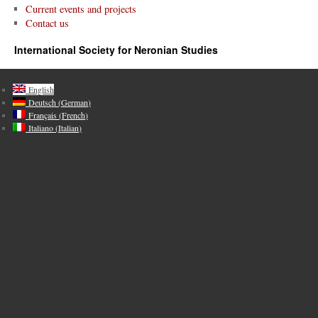
Current events and projects
Contact us
International Society for Neronian Studies
English
Deutsch
(
German
)
Français
(
French
)
Italiano
(
Italian
)