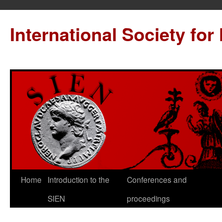
International Society for
Home
Introduction to the
Conferences and
SIEN
proceedings