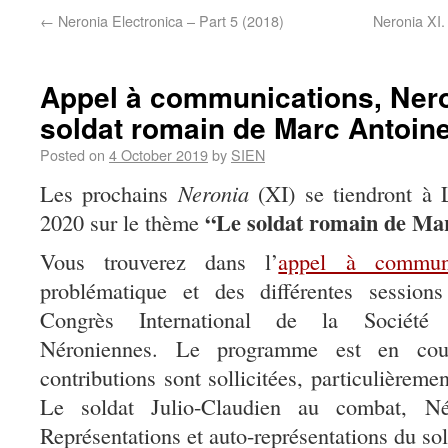
←
Neronia Electronica – Part 5 (2018)
Neronia XI.
Appel à communications, Nero
soldat romain de Marc Antoine
Posted on
4 October 2019
by
SIEN
Les prochains
Neronia
(XI) se tiendront à
“Le soldat romain de Ma
2020 sur le thème
Vous trouverez dans l’
appel à communi
problématique et des différentes session
Congrès International de la Société I
Néroniennes. Le programme est en cour
contributions sont sollicitées, particulièreme
Le soldat Julio-Claudien au combat, N
Représentations et auto-représentations du sol