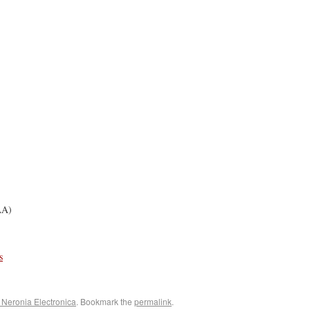
AA)
s
f Neronia Electronica
. Bookmark the
permalink
.