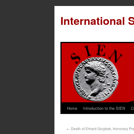
International 
Home
Introduction to the SIEN
C
←
Death of Erhard Grzybek, Honorary Pre