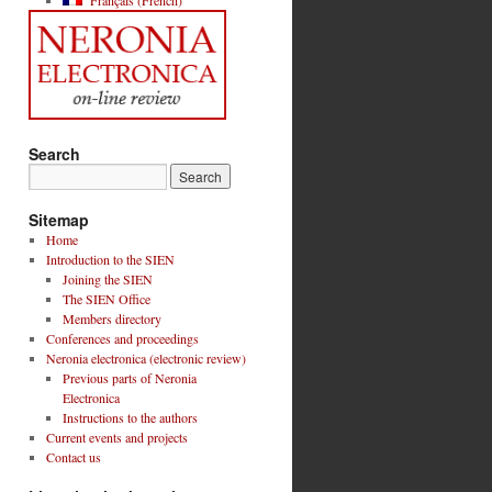
Français
(
French
)
Search
Sitemap
Home
Introduction to the SIEN
Joining the SIEN
The SIEN Office
Members directory
Conferences and proceedings
Neronia electronica (electronic review)
Previous parts of Neronia
Electronica
Instructions to the authors
Current events and projects
Contact us