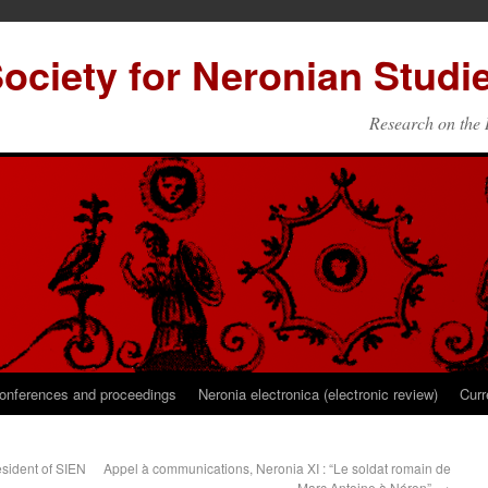
Society for Neronian Studi
Research on the 
onferences and proceedings
Neronia electronica (electronic review)
Curr
sident of SIEN
Appel à communications, Neronia XI : “Le soldat romain de
Marc Antoine à Néron”.
→