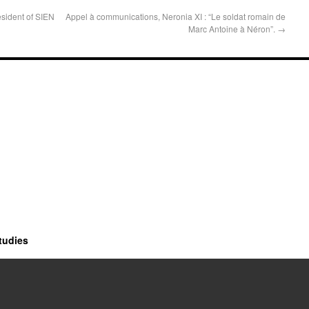
sident of SIEN
Appel à communications, Neronia XI : “Le soldat romain de
Marc Antoine à Néron”.
→
tudies