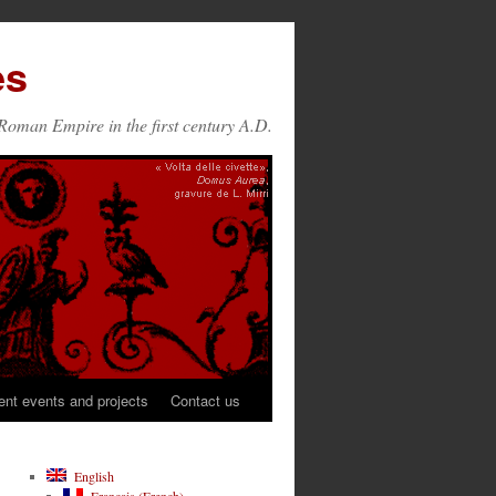
es
Roman Empire in the first century A.D.
ent events and projects
Contact us
English