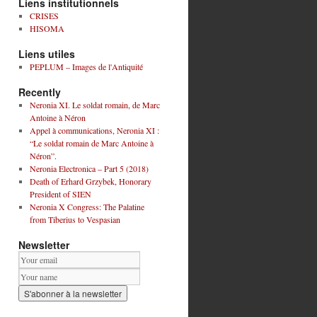
Liens institutionnels
CRISES
HISOMA
Liens utiles
PEPLUM – Images de l'Antiquité
Recently
Neronia XI. Le soldat romain, de Marc
Antoine à Néron
Appel à communications, Neronia XI :
“Le soldat romain de Marc Antoine à
Néron”.
Neronia Electronica – Part 5 (2018)
Death of Erhard Grzybek, Honorary
President of SIEN
Neronia X Congress: The Palatine
from Tiberius to Vespasian
Newsletter