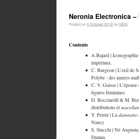
Neronia Electronica – 
Posted on
9 October 2018
by
SIEN
Contents
A.Bajard | Iconographie 
impériaux.
C. Burgeon | L’exil de S
Polybe : des années mal
C. V. Guisse | L’épouse 
figures féminines
D. Bocciarelli & M. Bize
distributions et
macellu
Y. Perrin | La
damnatio
Nancy
S. Stucchi | Né Augusta,
Dumas