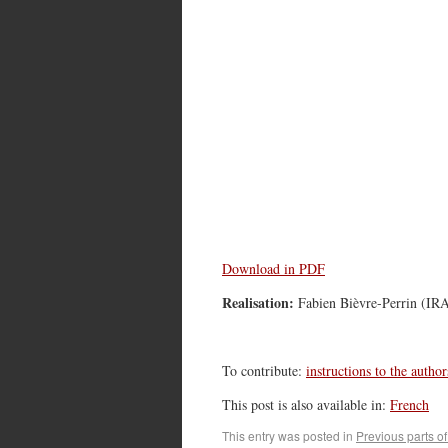
Download in PDF
Realisation:
Fabien Bièvre-Perrin (IR
To contribute:
instructions to the author
This post is also available in:
French
This entry was posted in
Previous parts o