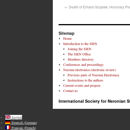
←
Death of Erhard Grzybek, Honorary Pre
Sitemap
Home
Introduction to the SIEN
Joining the SIEN
The SIEN Office
Members directory
Conferences and proceedings
Neronia electronica (electronic review)
Previous parts of Neronia Electronica
Instructions to the authors
Current events and projects
Contact us
International Society for Neronian S
English
Deutsch
(
German
)
Français
(
French
)