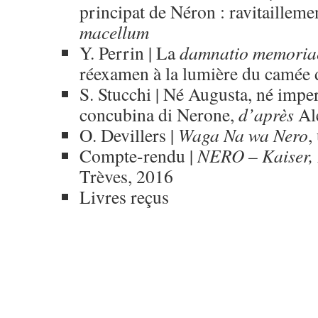
principat de Néron : ravitaillemen
macellum
Y. Perrin | La
damnatio
memoria
réexamen à la lumière du camée
S. Stucchi | Né Augusta, né impera
concubina di Nerone,
d’après
Al
O. Devillers |
Waga Na wa Nero
,
Compte-rendu |
NERO – Kaiser, 
Trèves, 2016
Livres reçus