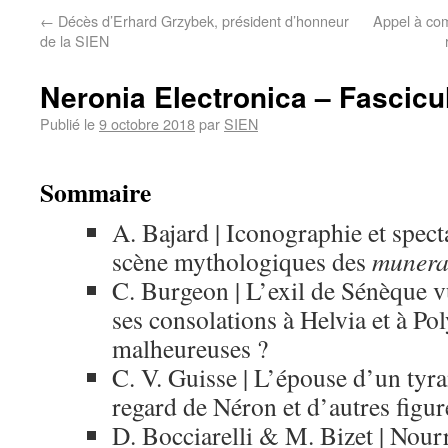
←
Décès d’Erhard Grzybek, président d’honneur
Appel à com
de la SIEN
Neronia Electronica – Fascicul
Publié le
9 octobre 2018
par
SIEN
Sommaire
A. Bajard | Iconographie et specta
scène mythologiques des
muner
C. Burgeon | L’exil de Sénèque 
ses consolations à Helvia et à Po
malheureuses ?
C. V. Guisse | L’épouse d’un tyr
regard de Néron et d’autres figu
D. Bocciarelli & M. Bizet | Nour