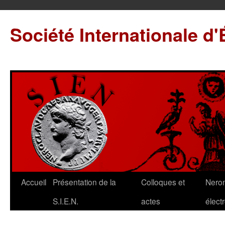
Société Internationale d
Accueil
Présentation de la
Colloques et
Neron
S.I.E.N.
actes
élect