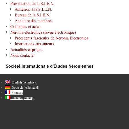
Présentation de la S.I.E.N.
Adhésion à la S.I.E.N.
Bureau de la S.I.E.N.
Annuaire des membres
Colloques et actes
Neronia electronica (revue électronique)
Précédents fascicules de Neronia Electronica
Instructions aux auteurs
Actualités et projets
Nous contacter
Société Internationale d'Études Néroniennes
English
(
Anglais
)
Deutsch
(
Allemand
)
Français
Italiano
(
Italien
)