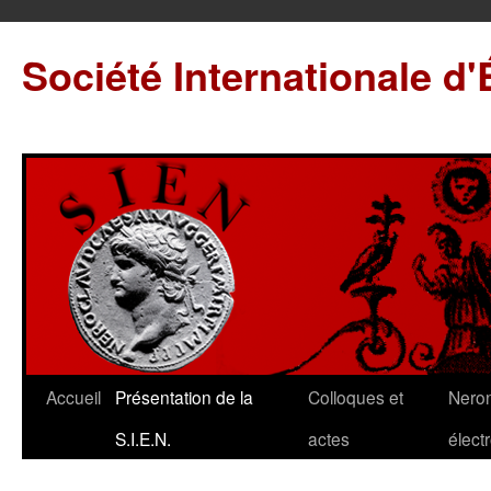
Société Internationale d
Accueil
Présentation de la
Colloques et
Neron
S.I.E.N.
actes
élect