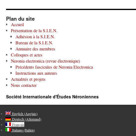
Plan du site
Accueil
Présentation de la S.I.E.N.
Adhésion à la S.I.E.N.
Bureau de la S.I.E.N.
Annuaire des membres
Colloques et actes
Neronia electronica (revue électronique)
Précédents fascicules de Neronia Electronica
Instructions aux auteurs
Actualités et projets
Nous contacter
Société Internationale d'Études Néroniennes
English
(
Anglais
)
Deutsch
(
Allemand
)
Français
Italiano
(
Italien
)