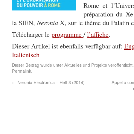
Rome et l’Univers
préparation du Xe
la SIEN,
Neronia
X, sur le thème du Palatin 
Télécharger le
programme
/
l’affiche
.
Dieser Artikel ist ebenfalls verfügbar auf:
Eng
Italienisch
Dieser Beitrag wurde unter
Aktuelles und Projekte
veröffentlich
Permalink
.
←
Neronia Electronica – Heft 3 (2014)
Appel à com