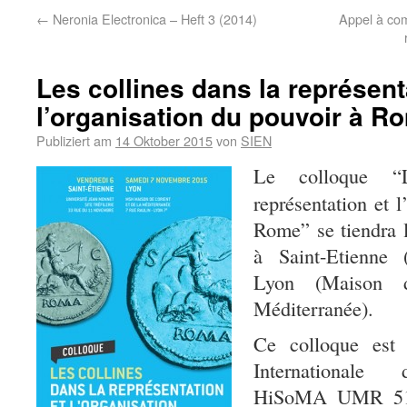
←
Neronia Electronica – Heft 3 (2014)
Appel à com
Les collines dans la représent
l’organisation du pouvoir à R
Publiziert am
14 Oktober 2015
von
SIEN
Le colloque “
représentation et 
Rome” se tiendra 
à Saint-Etienne (
Lyon (Maison 
Méditerranée).
Ce colloque est 
Internationale 
HiSoMA UMR 5189