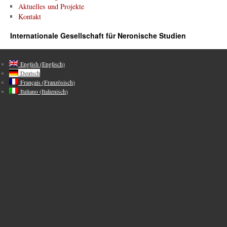
Aktuelles und Projekte
Kontakt
Internationale Gesellschaft für Neronische Studien
English
(
Englisch
)
Deutsch
Français
(
Französisch
)
Italiano
(
Italienisch
)