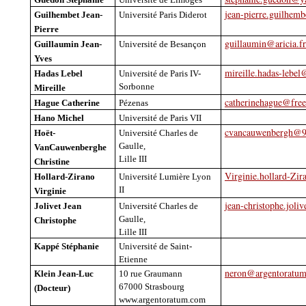
jean-pierre.guilhem
Guilhembet
Jean-
Université Paris Diderot
Pierre
guillaumin@aricia.fr
Guillaumin Jean-
Université de Besançon
Yves
mireille.hadas-lebel
Hadas
Lebel
Université de Paris IV-
Sorbonne
Mireille
catherinehague@free
Hague Catherine
Pézenas
Hano
Michel
Université de Paris VII
cvancauwenbergh@9o
Hoët
-
Université Charles de
Gaulle,
VanCauwenberghe
Lille III
Christine
Virginie.hollard-Zi
Hollard
-
Zirano
Université Lumière Lyon
II
Virginie
jean-christophe.joliv
Jolivet Jean
Université Charles de
Gaulle,
Christophe
Lille III
Kappé
Stéphanie
Université de Saint-
Etienne
neron@argentoratu
Klein Jean-Luc
10 rue
Graumann
67000 Strasbourg
(Docteur)
www.argentoratum.com