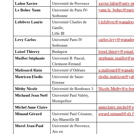
xavier.lafon@univ-p
Lafon
Xavier
Université de Provence
yann.le_bohec@paris
Le
Bohec
Yann
Université de Paris IV-
Sorbonne
l-lefebvre@wanadoo
Lefebvre Laurie
Université Charles de
Gaulle,
Lille III
carlos.levy@wanado
Levy Carlos
Université Paris IV
Sorbonne
loisel.thierry@gmai
Loisel Thierry
Budapest
stephanie.maillot@u
Maillot Stéphanie
Université B. Pascal,
Clermont-Ferrand
a.malissard@wanado
Malissard
Alain
Université d’Orléans
elodie.matricon@yah
Matricon
Elodie
Université de Saint-
Etienne
Nicole.Methy@u-bor
Méthy
Nicole
Université de Bordeaux 3
Michaud Jean Noël
Université Paul Valéry,
Montpellier
anneclaire.michel@
Michel Anne Claire
gerard.minaud@sfr.f
Minaud
Gérard
Université Paul Cézanne,
Aix-Marseille III
Morel Jean-Paul
Université de Provence,
Aix en