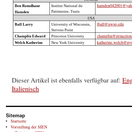
hamden042001@yaho
Ben
Romdhane
Institut National du
Patrimoine, Tunis
Hamden
USA
lball@uwsp.edu
Ball Larry
University
of Wisconsin,
Stevens Point
champlin@princeton
Champlin
Edward
Princeton
University
katherine.welch@ny
Welch
Katherine
New York
University
Dieser Artikel ist ebenfalls verfügbar auf:
Eng
Italienisch
Sitemap
Startseite
Vorstellung der SIEN