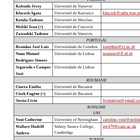
Kolendo
Jerzy
Université de Varsovie
kluczek@saba.wns.us
Kluczek
Agata
Université de Katowice
Kotula
Tadeusz
Université de Wroclaw
Wolski
Jean (+)
Université de Cracovie
Zawadzki
Tadeusz
Université de Varsovie
PORTUGAL
iosephus@ci.uc.pt
Brandao
José Luis
Universidade
de Coimbra
nonnius@fl.ul.pt
Nuno
Manuel
Universidade
de Lisboa
Rodrigues Simoes
Segurado
e Campos
Universidade
de Lisboa
José
ROUMANIE
Ciurea
Emilia
Université de Bucarest
Cizek
Eugène (+)
Université de Bucarest
liviustroia@gmail.c
Stroia
Liviu
ROYAUME
UNI
caroline.vout@notti
Vout
Catherine
University
of Nottingham
aw479@cam.ac.uk
Wallace
Hadrill
Sidney Sussex
College
,
Cambridge
Andrew
TUNISIE