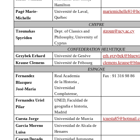
Hamilton
mariemichelle81@ho
Pagé
Marie-
Université de Laval,
Québec
Michelle
CHYPRE
stzoun@ucy.ac.cy
Tzounakas
Dept
. of
Classics
and
Philosophy
,
University
of
Spyridon
Cyprus
CONFEDERATION
HELVETIQUE
erh.grzybek@bluewi
Grzybek
Erhard
Université de Genève
clemens.krause@blu
Krause
Clemens
Université de Fribourg
ESPAGNE
Fernandez
Real
Academia
Fax : 91 316 98 86
de la
Historia ,
Blazquez
Universidad
José-Maria
Complutense
,
Fernandez
Uriel
UNED
,
Faculdad
de
geografia
e historia,
Pilar
Madrid
jcuesta85@hotmail.
Cuesta Jorge
Universidad
de Murcia
Garcia Moreno
Universidad
de Alcala
de
Henares
Luisa
Cascon
Dorado
Universidad
Autonoma