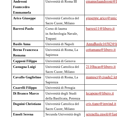
emanuelaandreoni@li
Andreoni
Università
di Roma III
Fontecedro
Emmanuela
giuseppe.arico@unica
Arico
Giuseppe
Università
Cattolica
del
Sacro
Cuore
, Milano
barresi11@libero.it
Barresi
Paolo
Corso di
laurea
in
Archeologia
Navale,
Trapani
AnnaBasile16582@li
Basile Anna
Università
di
Napoli
cettamana@libero.it
Berno
Francesca
Università
di Roma, La
Sapienza
Romana
Capponi Filippo
Università
di Genova
2110lucas@libero.it
Castagna Luigi
Università
Cattolica
del
Sacro
Cuore
, Milano
manuscr@cisadu2.let
Cavallo
Guglielmo
Università
di Roma, La
Sapienza
Coarelli
Filippo
Università
di
Perugia
lecapeno@libero.it
Di Branco Marco
Università
degli
Studi
della
Basilicata
, Potenza
cris.tiano@inwind.it
Dognini
Christiano
Università
Cattolica
del
Sacro
Cuore
, Milano
serenella.ensoli@fas
Ensoli
Serena
Secunda
Università
degli