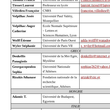
laurent.tiesset@lapos
Tiesset
Laurent
Professeur en lycée
francoise.villedieu
Villedieu Françoise
CNRS
Volpilhac
Josée
Université Paul Valéry,
Montpellier
Volpilhac
-Auger
Ecole
Normale Supérieure
– Lettres et
Catherine
Sciences Humaines, Lyon
adda-wolff@wanadoo
Wolff Étienne
Université de Paris Ouest
s_wyler@hotmail.c
Wyler Stéphanie
Université de Paris VII
GRECE
doukellis@internet.g
Doukellis
Université de la Mer
Egée
,
Mytilène
Panagiotis
sophiag262@yahoo.f
Georgacopoulou
Université Nationale
d’Athènes
Sophia
arizak@eie.gr
Rizakis
Athanase
Fondation nationale de la
recherche
scientifique, Athènes
HONGRIE
Adamic
T.
Université de Budapest,
Egyetem
ITALIE