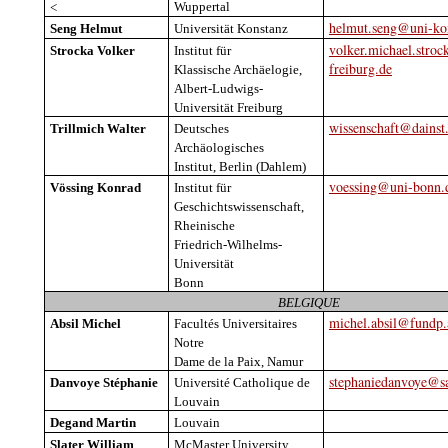
Wuppertal
<
helmut.seng@uni-ko
Seng
Helmut
Universität
Konstanz
volker.michael.stroc
Strocka
Volker
Institut
für
freiburg.de
Klassische
Archäelogie
,
Albert-Ludwigs-
Universität
Freiburg
wissenschaft@dainst
Trillmich
Walter
Deutsches
Archäologisches
Institut, Berlin (
Dahlem
)
voessing@uni-bonn.
Vössing
Konrad
Institut
für
Geschichtswissenschaft
,
Rheinische
Friedrich-
Wilhelms
-
Universität
Bonn
BELGIQUE
michel.absil@fundp.
Absil Michel
Facultés Universitaires
Notre
Dame de la Paix, Namur
stephaniedanvoye@sai
Danvoye
Stéphanie
Université Catholique de
Louvain
Degand
Martin
Louvain
Slater William
McMaster
University
,