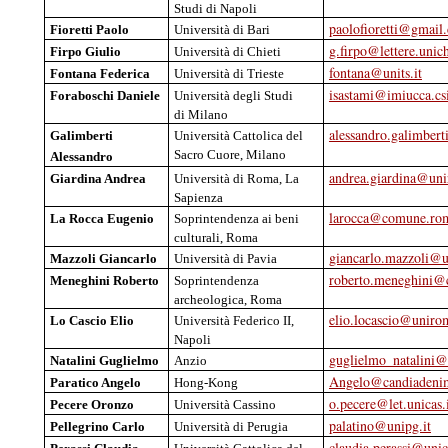
Studi
di
Napoli
paolofioretti@gmail
Fioretti
Paolo
Università
di Bari
g.firpo@lettere.unich
Firpo
Giulio
Università
di Chieti
fontana@units.it
Fontana
Federica
Università
di Trieste
isastami@imiucca.csi
Foraboschi
Daniele
Università
degli
Studi
di Milano
alessandro.galimbert
Galimberti
Università
Cattolica
del
Sacro
Cuore
, Milano
Alessandro
andrea.giardina@uni
Giardina
Andrea
Università
di Roma, La
Sapienza
larocca@comune.rom
La Rocca Eugenio
Soprintendenza
ai
beni
culturali
, Roma
giancarlo.mazzoli@u
Mazzoli
Giancarlo
Università
di
Pavia
roberto.meneghini@
Meneghini
Roberto
Soprintendenza
archeologica
, Roma
elio.locascio@uniro
Lo
Cascio
Elio
Università
Federico II,
Napoli
guglielmo_natalini@v
Natalini
Guglielmo
Anzio
Angelo@candiadeni
Paratico
Angelo
Hong-Kong
o.pecere@let.unicas.
Pecere
Oronzo
Università
Cassino
palatino@unipg.it
Pellegrino
Carlo
Università
di
Perugia
claudia.perassi@unica