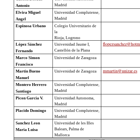
Madrid
Antonio
Elvira Miguel
Universidad
Complutense
,
Madrid
Angel
Espinosa
Urbano
Colegio
Universitario
de
la
Rioja,
Logrono
flopezsanchez@hotm
López
Sánchez
Universidad
Jaume
I,
Castellón
de la Plana
Fernando
Marco Simon
Universidad
de Zaragoza
Francisco
mmartin@unizar.es
Martin
Bueno
Universidad
de Zaragoza
Manuel
Montero
Herrero
Universidad
Complutense
,
Madrid
Santiago
Picon Garcia V.
Universidad
Autonoma
,
Madrid
Placido
Domingo
Universidad
Complutense
,
Madrid
Sanchez
Leon
Universidad
de les
Illes
Balears
, Palma de
Maria Luisa
Mallorca