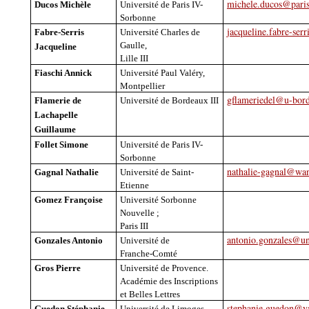
michele.ducos@paris
Ducos Michèle
Université de Paris IV-
Sorbonne
jacqueline.fabre-serr
Fabre-
Serris
Université Charles de
Gaulle,
Jacqueline
Lille III
Fiaschi
Annick
Université Paul Valéry,
Montpellier
gflameriedel@u-bord
Flamerie
de
Université de Bordeaux III
Lachapelle
Guillaume
Follet Simone
Université de Paris IV-
Sorbonne
nathalie-gagnal@wa
Gagnal
Nathalie
Université de Saint-
Etienne
Gomez Françoise
Université Sorbonne
Nouvelle ;
Paris III
antonio.gonzales@un
Gonzales Antonio
Université de
Franche-Comté
Gros Pierre
Université de Provence.
Académie des Inscriptions
et Belles Lettres
stephanie.guedon@y
Guedon
Stéphanie
Université de Limoges