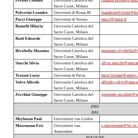
Perassi
Claudia
Università
Cattolica
del
Sacro
Cuore
, Milano
leandropolverini@h
Polverini
Leandro
Università
di Roma III
pucci@unisi.it
Pucci
Giuseppe
Università
di
Sienna
Ramelli
Hilaria
Università
Cattolica
del
Sacro
Cuore
, Milano
Ratti
Edoardo
Università
Cattolica
del
Sacro
Cuore
, Milano
massimo.rivoltella@u
Rivoltella
Massimo
Università
Cattolica
del
Sacro
Cuore
, Milano
silvia.stucchi@unicat
Stucchi
Silvia
Università
Cattolica
del
Sacro
Cuore
, Milano
lucio.troiani@unipv.
Troiani
Lucio
Università
di
Pavia
alfredo.valvo@unicat
Valvo
Alfredo
Università
Cattolica
del
Sacro
Cuore
, Milano
giuseppe.zecchini@un
Zecchini
Giuseppe
Università
Cattolica
del
Sacro
Cuore
, Milano
PAYS
BAS
Meyboom
Paul
Universiteit
van
Leiden
e.moormann@let.ru.
Moormann
Eric
Universiteit
van
Amsterdam
POLOGNE