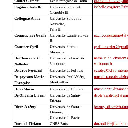
clementchillet@yaho
Chillet
Clément
École française de Rome
isabelle.cogitore@fre
Cogitore
Isabelle
Université Stendhal,
Grenoble III
Collognat
Annie
Université Sorbonne
Nouvelle,
Paris III
gaellecoqueugniot@
Coqueugniot
Gaelle
Université Lumière Lyon
II
cyril.courrier@gmai
Courrier Cyril
Université d’Aix-
Marseille
nathalie.de_chaisema
De Chaisemartin
Université de Paris IV-
sorbonne.fr
Sorbonne
Nathalie
euraled@club-interne
Delarue Fernand
Université de Poitiers
marie-francoise.del
Delpeyroux
Marie-
Université Paul Valéry,
Montpellier
Françoise
mario.denti@wanado
Denti
Mario
Université de Rennes
deoliveiralionel@gm
De Oliveira
Lionel
Université de Saint-
Etienne
jeremy_direz@hotma
Direz Jérémy
Université de Saint-
Etienne,
Université de Pavie
dorandi@vjf.cnrs.fr
Dorandi
Tiziano
CNRS Paris