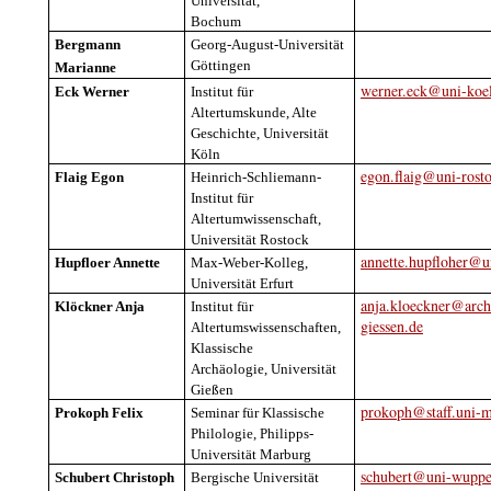
Universität
,
Bochum
Bergmann
Georg-August-
Universität
Göttingen
Marianne
werner.eck@uni-koe
Eck Werner
Institut
für
Altertumskunde
,
Alte
Geschichte
,
Universität
Köln
egon.flaig@uni-rost
Flaig
Egon
Heinrich-Schliemann-
Institut
für
Altertumwissenschaft
,
Universität
Rostock
annette.hupfloher@un
Hupfloer
Annette
Max-Weber-
Kolleg
,
Universität
Erfurt
anja.kloeckner@arch
Klöckner
Anja
Institut
für
giessen.de
Altertumswissenschaften
,
Klassische
Archäologie
,
Universität
Gießen
prokoph@staff.uni-m
Prokoph
Felix
Seminar
für
Klassische
Philologie,
Philipps
-
Universität
Marburg
schubert@uni-wupper
Schubert Christoph
Bergische
Universität