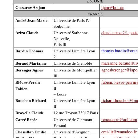
ESTONIE
tjem@hot.ee
Gussarov
Artjom
FRANCE
André Jean-Marie
Université de Paris IV-
Sorbonne
claude.aziza@laposte
Aziza Claude
Université Sorbonne
Nouvelle,
Paris III
thomas.bardin@oran
Bardin
Thomas
Université Lumière Lyon
2
marianne.beraud@liv
Béraud Marianne
Université de Grenoble
agnesberenger@lapos
Bérenger Agnès
Université de Montpellier
III
fabien.bievre-perri
Bièvre-Perrin
Université Lumière Lyon
II
Fabien
– Lecce
richard.bouchon@m
Bouchon Richard
Université Lumière Lyon
II
Broyelle
Claude
12 rue Troyon 75017 Paris
reneecarre@aol.com
Carré Renée
Université de Clermont-
Ferrand
emi-lit@wanadoo.fr
Chassillan
Émilie
Université d’Avignon