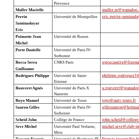
Provence
muller.m@wanadoo.
Muller Marielle
eric.perrin-saminad
Perrin
Université de Montpellier
Saminadayar
Eric
Poinsotte
Jean
Université de Rouen
Michel
Porte Danielle
Université de Paris IV-
Sorbonne
gsroccaserra@freesu
Rocca Serra
CNRS Paris
Guillaume
philippe.rodriguez
Rodriguez Philippe
Université de Saint-
Etienne
a.rouveret@wanadoo
Rouveret Agnès
Université de Paris X
Nanterre
royo@univ-tours.fr
Royo
Manuel
Université de Tours
gillessauron@hotma
Sauron Gilles
Université de Paris IV-
Sorbonne
john.scheid@college-
Scheid
John
Collège de France
michel.seve@club-int
Seve
Michel
Université Paul Verlaine,
Metz
Francis.tassaux@u-b
Tassaux
Francis
Université de Bordeaux III