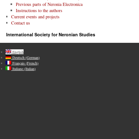
Previous parts of Neronia Electronica
Instructions to the authors
Current events and projects
Contact us
International Society for Neronian Studies
English
Deutsch
(
German
)
Français
(
French
)
Italiano
(
Italian
)