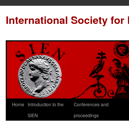
International Society for
Home
Introduction to the
Conferences and
SIEN
proceedings