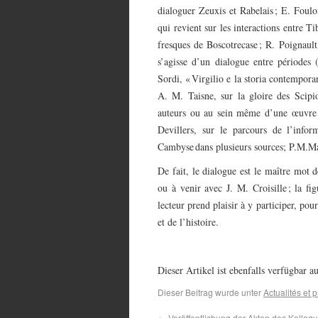
dialoguer Zeuxis et Rabelais ; E. Foulo
qui revient sur les interactions entre T
fresques de Boscotrecase ; R. Poignault
s’agisse d’un dialogue entre périodes
Sordi, « Virgilio e la storia contempor
A. M. Taisne, sur la gloire des Scipio
auteurs ou au sein même d’une œuvre 
Devillers, sur le parcours de l’inf
Cambyse dans plusieurs sources; P.M.Mart
De fait, le dialogue est le maître mot d
ou à venir avec J. M. Croisille ; la fig
lecteur prend plaisir à y participer, po
et de l’histoire.
Dieser Artikel ist ebenfalls verfügbar a
Dieser Beitrag wurde unter
Actualités et p
←
Veröffentlichung der Akten des Kolloqu