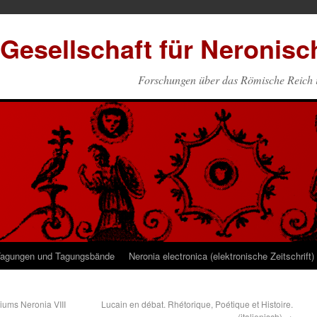
 Gesellschaft für Neronis
Forschungen über das Römische Reich i
agungen und Tagungsbände
Neronia electronica (elektronische Zeitschrift)
iums Neronia VIII
Lucain en débat. Rhétorique, Poétique et Histoire.
(italienisch)
→