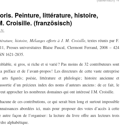
oris. Peinture, littérature, histoire,
. Croisille. (französisch)
.N.
ttérature, histoire, Mélanges offerts à J. M. Croisille
, textes réunis par F.
 11, Presses universitaires Blaise Pascal, Clermont Ferrand, 2008 – 424
SSN 1621-2835.
able, si gros, si riche et si varié ? Pas moins de 32 contributeurs sont
la préface et de l’avant-propos ! Les directeurs de cette vaste entreprise
arts figurés ; poésie, littérature et philologie ; histoire ancienne et
t assortie d’un précieux index des noms d’auteurs anciens : de ce fait, le
 veut approcher les nombreux domaines qui ont intéressé J.M. Croisille.
cune de ces contributions, ce qui serait bien long et surtout impossible
nnaissances abordées ici, mais pour proposer des voies d’accès à cette
autre façon de l’organiser : la lecture du livre offre aux lecteurs trois
ordre alphabétique.