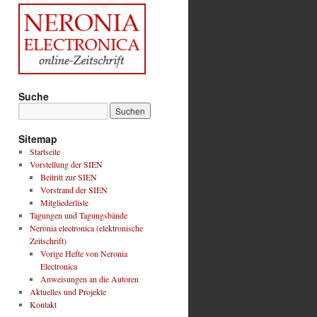
Suche
Sitemap
Startseite
Vorstellung der SIEN
Beitritt zur SIEN
Vorstrand der SIEN
Mitgliederliste
Tagungen und Tagungsbände
Neronia electronica (elektronische
Zeitschrift)
Vorige Hefte von Neronia
Electronica
Anweisungen an die Autoren
Aktuelles und Projekte
Kontakt