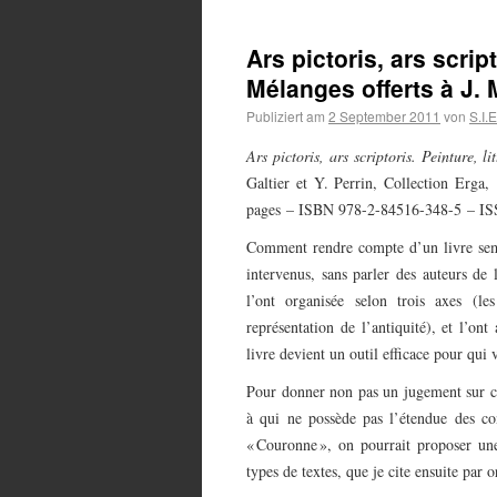
Ars pictoris, ars script
Mélanges offerts à J. M
Publiziert am
2 September 2011
von
S.I.E
Ars pictoris, ars scriptoris. Peinture, li
Galtier et Y. Perrin, Collection Erga,
pages – ISBN 978-2-84516-348-5 – I
Comment rendre compte d’un livre sembl
intervenus, sans parler des auteurs de 
l’ont organisée selon trois axes (les 
représentation de l’antiquité), et l’on
livre devient un outil efficace pour qui
Pour donner non pas un jugement sur cha
à qui ne possède pas l’étendue des co
« Couronne », on pourrait proposer une 
types de textes, que je cite ensuite par 