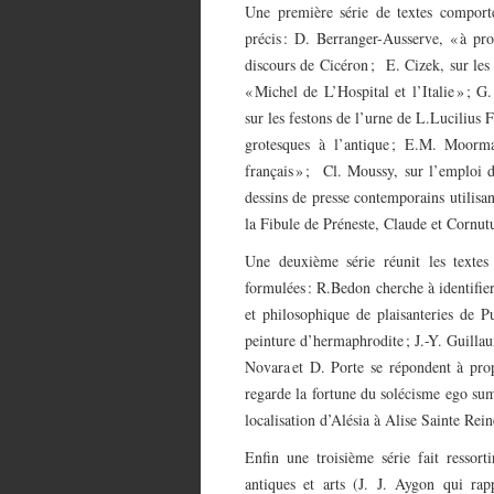
Une première série de textes comporte
précis : D. Berranger-Ausserve, « à pr
discours de Cicéron ; E. Cizek, sur les
« Michel de L’Hospital et l’Italie » ; 
sur les festons de l’urne de L.Lucilius 
grotesques à l’antique ; E.M. Moorm
français » ; Cl. Moussy, sur l’emploi 
dessins de presse contemporains utilis
la Fibule de Préneste, Claude et Cornut
Une deuxième série réunit les textes
formulées : R.Bedon cherche à identifie
et philosophique de plaisanteries de P
peinture d’hermaphrodite ; J.-Y. Guilla
Novara et D. Porte se répondent à prop
regarde la fortune du solécisme ego sum
localisation d’Alésia à Alise Sainte Rein
Enfin une troisième série fait ressort
antiques et arts (J. J. Aygon qui ra