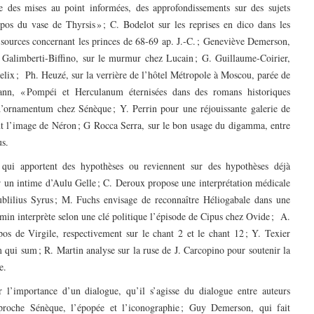
 des mises au point informées, des approfondissements sur des sujets
opos du vase de Thyrsis » ; C. Bodelot sur les reprises en dico dans les
 sources concernant les princes de 68-69 ap. J.-C. ; Geneviève Demerson,
G. Galimberti-Biffino, sur le murmur chez Lucain ; G. Guillaume-Coirier,
Felix ; Ph. Heuzé, sur la verrière de l’hôtel Métropole à Moscou, parée de
ann, « Pompéi et Herculanum éternisées dans des romans historiques
d’ornamentum chez Sénèque ; Y. Perrin pour une réjouissante galerie de
ant l’image de Néron ; G Rocca Serra, sur le bon usage du digamma, entre
us.
 qui apportent des hypothèses ou reviennent sur des hypothèses déjà
r un intime d’Aulu Gelle ; C. Deroux propose une interprétation médicale
ublilius Syrus ; M. Fuchs envisage de reconnaître Héliogabale dans une
umin interprète selon une clé politique l’épisode de Cipus chez Ovide ; A.
os de Virgile, respectivement sur le chant 2 et le chant 12 ; Y. Texier
 qui sum ; R. Martin analyse sur la ruse de J. Carcopino pour soutenir la
e.
ir l’importance d’un dialogue, qu’il s’agisse du dialogue entre auteurs
pproche Sénèque, l’épopée et l’iconographie ; Guy Demerson, qui fait