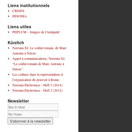
Liens institutionnels
CRISES
HISOMA
Liens utiles
PEPLUM – Images de l'Antiquité
Kürzlich
Neronia XI. Le soldat romain, de Marc
Antoine à Néron
Appel à communications, Neronia XI :
“Le soldat romain de Marc Antoine à
Néron”.
Les collines dans la représentation et
l’organisation du pouvoir à Rome
Neronia Electronica – Heft 3 (2014)
Neronia Electronica – Heft 2 (2012)
Newsletter