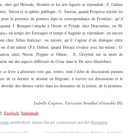
n, chez qui Hésiode, Homère et les arts figurés se répondent ; F. Galtier
ibère, Néron et la sphère publique ; G. Sauron, quand Properce rejoint les
 pour la présence de peintres dans la correspondance de Fronton) ; qu’il
 (quand J. Bouquet s’attache à Oreste et Pylade chez Dracontius, ou M.
anea » où temps des Etrusques et temps d’Auguste se répondent ; ou encore
ns chez Silius Italicus) ; ou encore, qu’il s’agisse d’un dialogue entre
ou d’un auteur (P.J. Dehon, quand Horace rivalise avec lui-même ; O.
ormation entre Néron, Poppée et Othon ; E. Grzybek sur la mort de
in sur des aspects différents de César dans le De uiris illustribus).
e ce livre à plusieurs voix qui, toutes, sont l’écho de discussions passées
ure de ce dernier se dessine en filigrane, à travers ces discussions et le
ur aborder des thèmes variés dans les domaines de la poésie, de la peinture,
Isabelle Cogitore, Université Stendhal (Grenoble III)
uf:
Englisch
,
Italienisch
rojets
veröffentlicht. Setzen Sie ein Lesezeichen auf den
Permalink
.
iums Neronia VIII
Lucain en débat. Rhétorique, Poétique et Histoire.