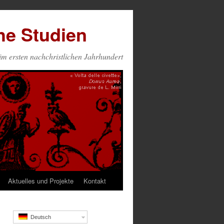
che Studien
m ersten nachchristlichen Jahrhundert
Aktuelles und Projekte
Kontakt
Deutsch