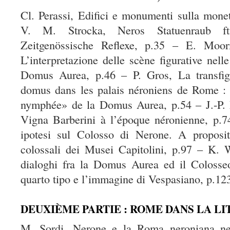
Cl. Perassi, Edifici e monumenti sulla mone
V. M. Strocka, Neros Statuenraub f
Zeitgenössische Reflexe, p.35 – E. Moo
L’interpretazione delle scène figurative nell
Domus Aurea, p.46 – P. Gros, La transfig
domus dans les palais néroniens de Rome : 
nymphée» de la Domus Aurea, p.54 – J.-P. M
Vigna Barberini à l’époque néronienne, p.7
ipotesi sul Colosso di Nerone. A proposi
colossali dei Musei Capitolini, p.97 – K. 
dialoghi fra la Domus Aurea ed il Colosseo,
quarto tipo e l’immagine di Vespasiano, p.12
DEUXIÈME PARTIE : ROME DANS LA L
M. Sordi, Nerone e la Roma neroniana nell