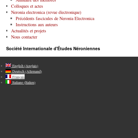
Colloques et actes
Neronia electronica (revue électronique)
Précédents fascicules de Neronia Electronica
Instructions aux auteurs
Actualités et projets
Nous contacter
Société Internationale d'Études Néroniennes
English
(
Anglais
)
Deutsch
(
Allemand
)
Français
Italiano
(
Italien
)