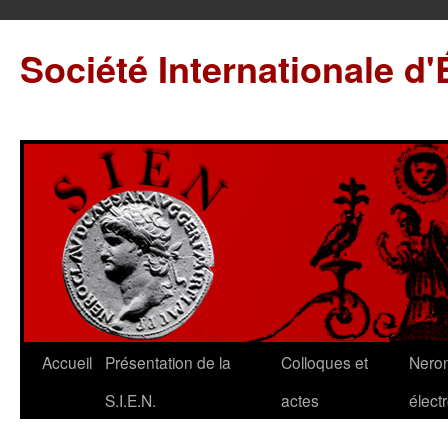
Société Internationale d
Accueil
Présentation de la
Colloques et
Neron
S.I.E.N.
actes
élect