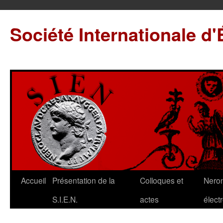
Société Internationale d
Accueil
Présentation de la
Colloques et
Neron
S.I.E.N.
actes
élect