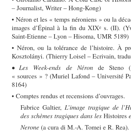
– Journalist, Writer – Hong-Kong)
• Néron et les « temps néroniens » ou la déca
images d’Épinal à la fin du XIX
s. (II). (Y
e
Saint-Etienne – Lyon – Hisoma, UMR 5189)
• Néron, ou la tolérance de l’histoire. À 
Kosztolányi. (Thierry Loisel – Ecrivain, trad
• Les Week-ends de Néron
de Steno (1
« sources » ? (Muriel Lafond – Université 
8164)
• Comptes rendus et recensions d’ouvrages.
Fabrice Galtier,
L’image tragique de l’Hi
des schèmes tragiques dans les
Histoires
e
Nerone
(a cura di M.-A. Tomei e R. Rea).