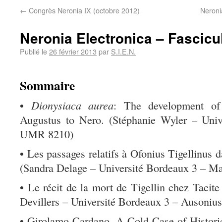
←
Congrès Neronia IX (octobre 2012)
Neroni
Neronia Electronica – Fascicul
Publié le
26 février 2013
par
S.I.E.N.
Sommaire
•
Dionysiaca aurea
: The development of
Augustus to Nero. (Stéphanie Wyler – Univ
UMR 8210)
• Les passages relatifs à Ofonius Tigellinus 
(Sandra Delage – Université Bordeaux 3 – M
• Le récit de la mort de Tigellin chez Tacite
Devillers – Université Bordeaux 3 – Ausoni
• Girolamo Cardano. A Cold Case of Historic